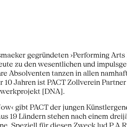
maeker gegründeten ›Performing Arts R
n heute zu den wesentlichen und impuls
hre Absolventen tanzen in allen namha
r 10 Jahren ist PACT Zollverein Partner
tzwerkprojekt [DNA].
Now‹ gibt PACT der jungen Künstlergen
s 19 Ländern stehen nach einem dreijäh
ne. Speziell für diesen Zweck lud P.A