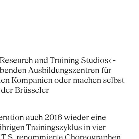
esearch and Training Studios‹ -
gebenden Ausbildungszentren für
ften Kompanien oder machen selbst
 der Brüsseler
eration auch 2016 wieder eine
rigen Trainingszyklus in vier
.R.T.S. renommierte Choreographen