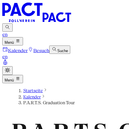
en
Menü
Kalender
Besuch
Suche
en
Menü
Startseite
Kalender
P.A.R.T.S. Graduation Tour