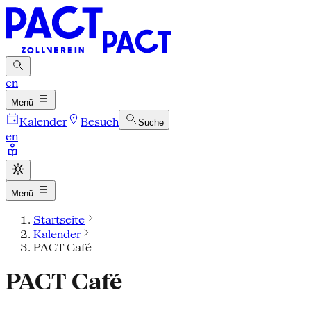
en
Menü
Kalender
Besuch
Suche
en
Menü
Startseite
Kalender
PACT Café
PACT Café