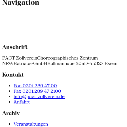
Navigation
Anschrift
PACT Zollverein
Choreographisches Zentrum
NRW
Betriebs-GmbH
Bullmannaue 20a
D-45327 Essen
Kontakt
Fon 0201.289 47 00
Fax 0201.289 47 2100
info@pact-zollverein.de
Anfahrt
Archiv
Veranstaltungen