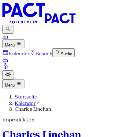
en
Menü
Kalender
Besuch
Suche
en
Menü
Startseite
Kalender
Charles Linehan
Koproduktion
Charles Linehan