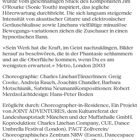
wurde vom gleichnamigen Stück des Komponisten Jim
O'Rourke (Sonic Youth) inspiriert, das jegliche
Hörerwartung durchbricht. Die sich langsam steigernde
Intensität von akustischer Gitarre und elektronischer
Geräuschkulisse sowie Linehans vielfältige minuziöse
Bewegungs-variationen ziehen die Zuschauer in einen
hypnotischen Bann.
»Sein Werk hat die Kraft, im Geist nachzuklingen, Bilder
herauf zu beschwören, die in der Phantasie schlummern
und an die Oberfläche kommen, wenn Du es am
wenigsten erwartest.« Metro, London 2003
Choreographie: Charles LinehanTänzerInnen: Greig
Cooke, Andreja Rauch, Joachim Chandler, Barbara
Motschiunik, Sabrina NeumannKompositionen: Robert
MerdzoLichtdesign: Hans-Peter Boden
Eröglicht durch: Choreographer-in-Residence, Ein Projekt
von JOINT ADVENTURES, dem Kulturreferat der
Landeshauptstadt München und der Muffathalle GmbH.
Koproduktion: Charles Linehan Company, CUE, Dance
Umbrella Festival (London), PACT Zollverein/
Choreographisches Zentrum NRW (Essen), Dancespace