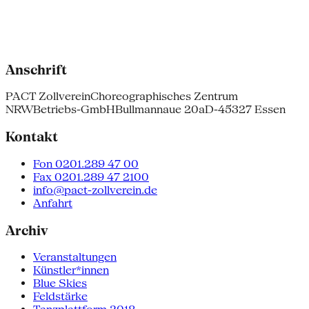
Anschrift
PACT Zollverein
Choreographisches Zentrum
NRW
Betriebs-GmbH
Bullmannaue 20a
D-45327 Essen
Kontakt
Fon 0201.289 47 00
Fax 0201.289 47 2100
info@pact-zollverein.de
Anfahrt
Archiv
Veranstaltungen
Künstler*innen
Blue Skies
Feldstärke