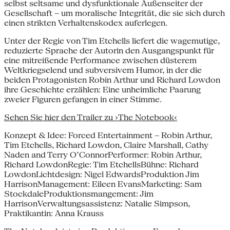
selbst seltsame und dysfunktionale Außenseiter der
Gesellschaft – um moralische Integrität, die sie sich durch
einen strikten Verhaltenskodex auferlegen.
Unter der Regie von Tim Etchells liefert die wagemutige,
reduzierte Sprache der Autorin den Ausgangspunkt für
eine mitreißende Performance zwischen düsterem
Weltkriegselend und subversivem Humor, in der die
beiden Protagonisten Robin Arthur und Richard Lowdon
ihre Geschichte erzählen: Eine unheimliche Paarung
zweier Figuren gefangen in einer Stimme.
Sehen Sie hier den Trailer zu ›The Notebook‹
Konzept & Idee: Forced Entertainment – Robin Arthur,
Tim Etchells, Richard Lowdon, Claire Marshall, Cathy
Naden and Terry O’ConnorPerformer: Robin Arthur,
Richard LowdonRegie: Tim EtchellsBühne: Richard
LowdonLichtdesign: Nigel EdwardsProduktion Jim
HarrisonManagement: Eileen EvansMarketing: Sam
StockdaleProduktionsmangement: Jim
HarrisonVerwaltungsassistenz: Natalie Simpson,
Praktikantin: Anna Krauss