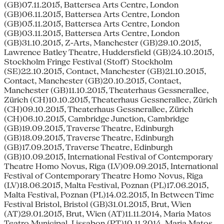
(GB)07.11.2015, Battersea Arts Centre, London
(GB)06.11.2015, Battersea Arts Centre, London
(GB)05.11.2015, Battersea Arts Centre, London
(GB)03.11.2015, Battersea Arts Centre, London
(GB)31.10.2015, Z-Arts, Manchester (GB)29.10.2015,
Lawrence Batley Theatre, Huddersfield (GB)24.10.2015,
Stockholm Fringe Festival (Stoff) Stockholm
(SE)22.10.2015, Contact, Manchester (GB)21.10.2015,
Contact, Manchester (GB)20.10.2015, Contact,
Manchester (GB)11.10.2015, Theaterhaus Gessnerallee,
Zürich (CH)10.10.2015, Theaterhaus Gessnerallee, Zürich
(CH)09.10.2015, Theaterhaus Gessnerallee, Zürich
(CH)06.10.2015, Cambridge Junction, Cambridge
(GB)19.09.2015, Traverse Theatre, Edinburgh
(GB)18.09.2015, Traverse Theatre, Edinburgh
(GB)17.09.2015, Traverse Theatre, Edinburgh
(GB)10.09.2015, International Festival of Contemporary
Theatre Homo Novus, Riga (LV)09.09.2015, International
Festival of Contemporary Theatre Homo Novus, Riga
(LV)18.06.2015, Malta Festival, Poznan (PL)17.06.2015,
Malta Festival, Poznan (PL)14.02.2015, In Between Time
Festival Bristol, Bristol (GB)31.01.2015, Brut, Wien
(AT)29.01.2015, Brut, Wien (AT)11.11.2014, Maria Matos
Teatro Municipal, Lissabon (PT)10.11.2014, Maria Matos