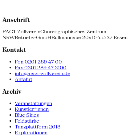
Anschrift
PACT Zollverein
Choreographisches Zentrum
NRW
Betriebs-GmbH
Bullmannaue 20a
D-45327 Essen
Kontakt
Fon 0201.289 47 00
Fax 0201.289 47 2100
info@pact-zollverein.de
Anfahrt
Archiv
Veranstaltungen
Künstler*innen
Blue Skies
Feldstärke
Tanzplattform 2018
Explorationen