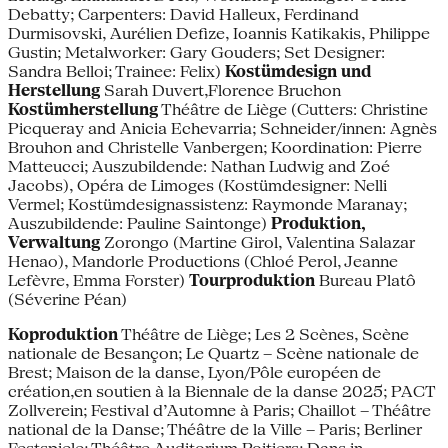
Debatty; Carpenters: David Halleux, Ferdinand
Durmisovski, Aurélien Defize, Ioannis Katikakis, Philippe
Gustin; Metalworker: Gary Gouders; Set Designer:
Sandra Belloi; Trainee: Felix)
Kostümdesign und
Herstellung
Sarah Duvert,Florence Bruchon
Kostümherstellung
Théâtre de Liège (Cutters: Christine
Picqueray and Anicia Echevarria; Schneider/innen: Agnès
Brouhon and Christelle Vanbergen; Koordination: Pierre
Matteucci; Auszubildende: Nathan Ludwig and Zoé
Jacobs), Opéra de Limoges (Kostümdesigner: Nelli
Vermel; Kostümdesignassistenz: Raymonde Maranay;
Auszubildende: Pauline Saintonge)
Produktion,
Verwaltung
Zorongo (Martine Girol, Valentina Salazar
Henao), Mandorle Productions (Chloé Perol, Jeanne
Lefèvre, Emma Forster)
Tourproduktion
Bureau Platô
(Séverine Péan)
Koproduktion
Théâtre de Liège; Les 2 Scènes, Scène
nationale de Besançon; Le Quartz – Scène nationale de
Brest; Maison de la danse, Lyon/Pôle européen de
création,en soutien à la Biennale de la danse 2025; PACT
Zollverein; Festival d’Automne à Paris; Chaillot – Théâtre
national de la Danse; Théâtre de la Ville – Paris; Berliner