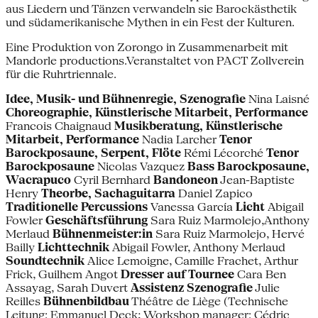
aus Liedern und Tänzen verwandeln sie Barockästhetik
und südamerikanische Mythen in ein Fest der Kulturen.
Eine Produktion von Zorongo in Zusammenarbeit mit
Mandorle productions.Veranstaltet von PACT Zollverein
für die Ruhrtriennale.
Idee, Musik- und Bühnenregie, Szenografie
Nina Laisné
Choreographie, Künstlerische Mitarbeit, Performance
Francois Chaignaud
Musikberatung, Künstlerische
Mitarbeit, Performance
Nadia Larcher
Tenor
Barockposaune, Serpent, Flöte
Rémi Lécorché
Tenor
Barockposaune
Nicolas Vazquez
Bass Barockposaune,
Wacrapuco
Cyril Bernhard
Bandoneon
Jean-Baptiste
Henry
Theorbe, Sachaguitarra
Daniel Zapico
Traditionelle Percussions
Vanessa García
Licht
Abigail
Fowler
Geschäftsführung
Sara Ruiz Marmolejo,Anthony
Merlaud
Bühnenmeister:in
Sara Ruiz Marmolejo, Hervé
Bailly
Lichttechnik
Abigail Fowler, Anthony Merlaud
Soundtechnik
Alice Lemoigne, Camille Frachet, Arthur
Frick, Guilhem Angot
Dresser auf Tournee
Cara Ben
Assayag, Sarah Duvert
Assistenz Szenografie
Julie
Reilles
Bühnenbildbau
Théâtre de Liège (Technische
Leitung: Emmanuel Deck; Workshop manager: Cédric