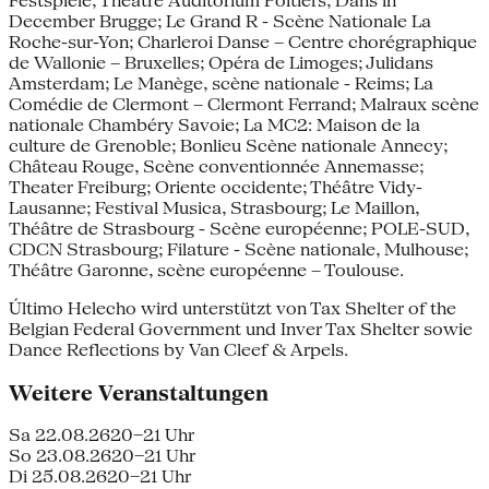
Festspiele; Théâtre Auditorium Poitiers; Dans in
December Brugge; Le Grand R - Scène Nationale La
Roche-sur-Yon; Charleroi Danse – Centre chorégraphique
de Wallonie – Bruxelles; Opéra de Limoges; Julidans
Amsterdam; Le Manège, scène nationale - Reims; La
Comédie de Clermont – Clermont Ferrand; Malraux scène
nationale Chambéry Savoie; La MC2: Maison de la
culture de Grenoble; Bonlieu Scène nationale Annecy;
Château Rouge, Scène conventionnée Annemasse;
Theater Freiburg; Oriente occidente; Théâtre Vidy-
Lausanne; Festival Musica, Strasbourg; Le Maillon,
Théâtre de Strasbourg - Scène européenne; POLE-SUD,
CDCN Strasbourg; Filature - Scène nationale, Mulhouse;
Théâtre Garonne, scène européenne – Toulouse.
Último Helecho wird unterstützt von Tax Shelter of the
Belgian Federal Government und Inver Tax Shelter sowie
Dance Reflections by Van Cleef & Arpels.
Weitere Veranstaltungen
Sa 22.08.26
20–21 Uhr
So 23.08.26
20–21 Uhr
Di 25.08.26
20–21 Uhr