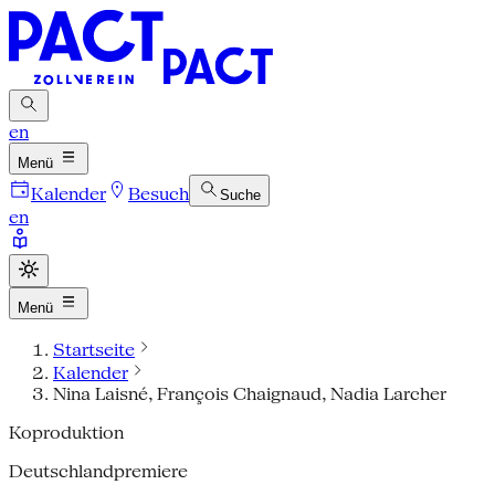
en
Menü
Kalender
Besuch
Suche
en
Menü
Startseite
Kalender
Nina Laisné, François Chaignaud, Nadia Larcher
Koproduktion
Deutschlandpremiere