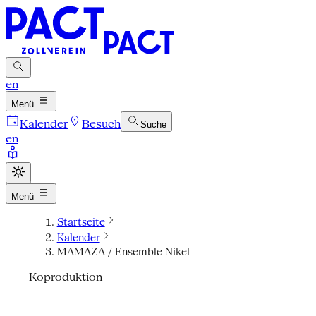
en
Menü
Kalender
Besuch
Suche
en
Menü
Startseite
Kalender
MAMAZA / Ensemble Nikel
Koproduktion