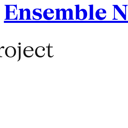
/
Ensemble N
roject