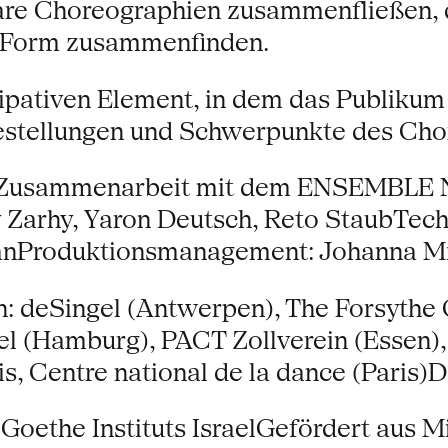
are Choreographien zusammenfließen, 
n Form zusammenfinden.
ipativen Element, in dem das Publikum 
agestellungen und Schwerpunkte des C
Zusammenarbeit mit dem ENSEMBLE N
 Zarhy, Yaron Deutsch, Reto StaubTech
nProduktionsmanagement: Johanna Mi
 deSingel (Antwerpen), The Forsythe 
l (Hamburg), PACT Zollverein (Essen),
is, Centre national de la dance (Paris
 Goethe Instituts IsraelGefördert aus 