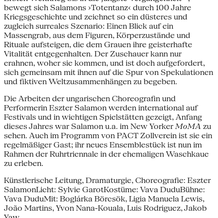
bewegt sich Salamons ›Totentanz‹ durch 100 Jahre
Kriegsgeschichte und zeichnet so ein düsteres und
zugleich surreales Szenario: Einen Blick auf ein
Massengrab, aus dem Figuren, Körperzustände und
Rituale aufsteigen, die dem Grauen ihre geisterhafte
Vitalität entgegenhalten. Der Zuschauer kann nur
erahnen, woher sie kommen, und ist doch aufgefordert,
sich gemeinsam mit ihnen auf die Spur von Spekulationen
und fiktiven Weltzusammenhängen zu begeben.
Die Arbeiten der ungarischen Choreografin und
Performerin Eszter Salamon werden international auf
Festivals und in wichtigen Spielstätten gezeigt, Anfang
dieses Jahres war Salamon u.a. im New Yorker
MoMA
zu
sehen. Auch im Programm von PACT Zollverein ist sie ein
regelmäßiger Gast; ihr neues Ensemblestück ist nun im
Rahmen der Ruhrtriennale in der ehemaligen Waschkaue
zu erleben.
Künstlerische Leitung, Dramaturgie, Choreografie: Eszter
SalamonLicht: Sylvie GarotKostüme: Vava DuduBühne:
Vava DuduMit: Boglárka Börcsök, Ligia Manuela Lewis,
João Martins, Yvon Nana-Kouala, Luis Rodriguez, Jakob
Yaw