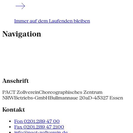
Immer auf dem Laufenden bleiben
Navigation
Anschrift
PACT Zollverein
Choreographisches Zentrum
NRW
Betriebs-GmbH
Bullmannaue 20a
D-45327 Essen
Kontakt
Fon 0201.289 47 00
Fax 0201.289 47 2100
info@pact-zollverein.de