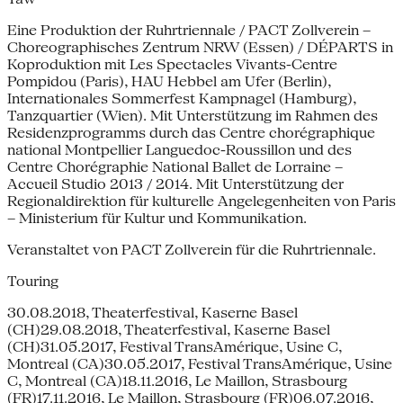
Eine Produktion der Ruhrtriennale / PACT Zollverein –
Choreographisches Zentrum NRW (Essen) / DÉPARTS in
Koproduktion mit Les Spectacles Vivants-Centre
Pompidou (Paris), HAU Hebbel am Ufer (Berlin),
Internationales Sommerfest Kampnagel (Hamburg),
Tanzquartier (Wien). Mit Unterstützung im Rahmen des
Residenzprogramms durch das Centre chorégraphique
national Montpellier Languedoc-Roussillon und des
Centre Chorégraphie National Ballet de Lorraine –
Accueil Studio 2013 / 2014. Mit Unterstützung der
Regionaldirektion für kulturelle Angelegenheiten von Paris
– Ministerium für Kultur und Kommunikation.
Veranstaltet von PACT Zollverein für die Ruhrtriennale.
Touring
30.08.2018, Theaterfestival, Kaserne Basel
(CH)29.08.2018, Theaterfestival, Kaserne Basel
(CH)31.05.2017, Festival TransAmérique, Usine C,
Montreal (CA)30.05.2017, Festival TransAmérique, Usine
C, Montreal (CA)18.11.2016, Le Maillon, Strasbourg
(FR)17.11.2016, Le Maillon, Strasbourg (FR)06.07.2016,