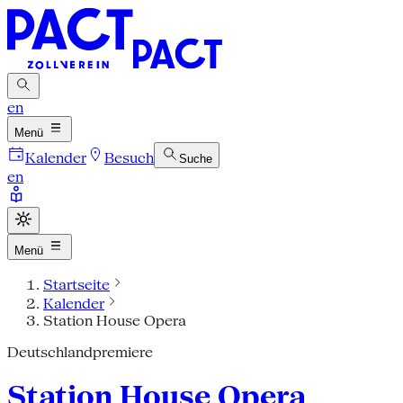
en
Menü
Kalender
Besuch
Suche
en
Menü
Startseite
Kalender
Station House Opera
Deutschlandpremiere
Station House Opera