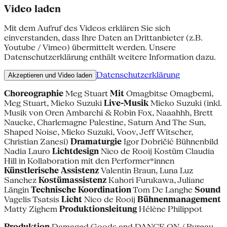
Video laden
Mit dem Aufruf des Videos erklären Sie sich
einverstanden, dass Ihre Daten an Drittanbieter (z.B.
Youtube / Vimeo) übermittelt werden. Unsere
Datenschutzerklärung enthält weitere Information dazu.
Datenschutzerklärung
Akzeptieren und Video laden
Choreographie
Meg Stuart
Mit
Omagbitse Omagbemi,
Meg Stuart, Mieko Suzuki
Live-Musik
Mieko Suzuki (inkl.
Musik von Oren Ambarchi & Robin Fox, Naaahhh, Brett
Naucke, Charlemagne Palestine, Saturn And The Sun,
Shaped Noise, Mieko Suzuki, Voov, Jeff Witscher,
Christian Zanesi)
Dramaturgie
Igor Dobričić Bühnenbild
Nadia Lauro
Lichtdesign
Nico de Rooij Kostüm Claudia
Hill in Kollaboration mit den Performer*innen
Künstlerische Assistenz
Valentin Braun, Luna Luz
Sanchez
Kostümassistenz
Kahori Furukawa, Juliane
Längin
Technische Koordination
Tom De Langhe
Sound
Vagelis Tsatsis
Licht
Nico de Rooij
Bühnenmanagement
Matty Zighem
Produktionsleitung
Hélène Philippot
Produktion
Damaged Goods and DANCE ON / Bureau