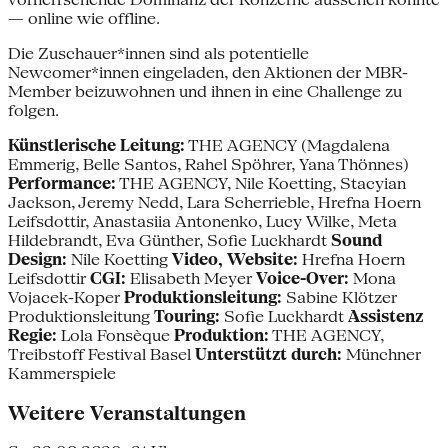
— online wie offline.
Die Zuschauer*innen sind als potentielle
Newcomer*innen eingeladen, den Aktionen der MBR-
Member beizuwohnen und ihnen in eine Challenge zu
folgen.
Künstlerische Leitung:
THE AGENCY (Magdalena
Emmerig, Belle Santos, Rahel Spöhrer, Yana Thönnes)
Performance:
THE AGENCY, Nile Koetting, Stacyian
Jackson, Jeremy Nedd, Lara Scherrieble, Hrefna Hoern
Leifsdottir, Anastasiia Antonenko, Lucy Wilke, Meta
Hildebrandt, Eva Günther, Sofie Luckhardt
Sound
Design:
Nile Koetting
Video, Website:
Hrefna Hoern
Leifsdottir
CGI:
Elisabeth Meyer
Voice-Over:
Mona
Vojacek-Koper
Produktionsleitung:
Sabine Klötzer
Produktionsleitung
Touring:
Sofie Luckhardt
Assistenz
Regie:
Lola Fonsèque
Produktion:
THE AGENCY,
Treibstoff Festival Basel
Unterstützt durch:
Münchner
Kammerspiele
Weitere Veranstaltungen