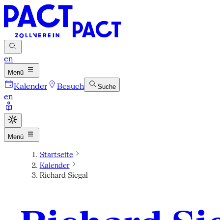
en
Menü
Kalender
Besuch
Suche
en
Menü
Startseite
Kalender
Richard Siegal