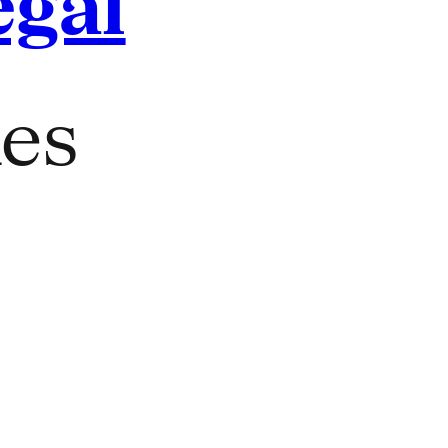
egal
Res