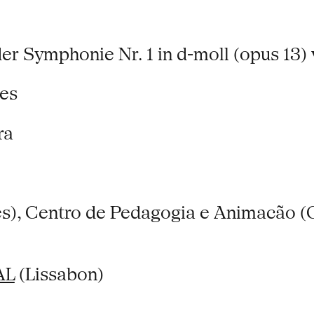
der Symphonie Nr. 1 in d-moll (opus 13
des
ra
es), Centro de Pedagogia e Animacão (
AL
(Lissabon)