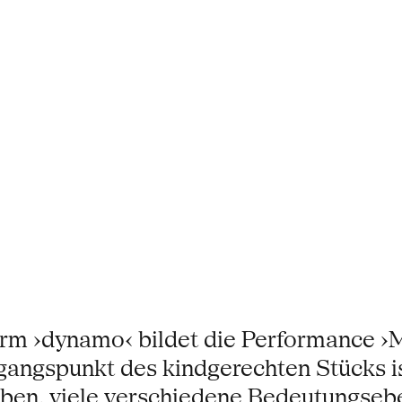
orm ›dynamo‹ bildet die Performance ›M
ngspunkt des kindgerechten Stücks ist
geben, viele verschiedene Bedeutungseb