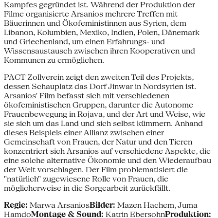
Kampfes gegründet ist. Während der Produktion der
Filme organisierte Arsanios mehrere Treffen mit
Bäuerinnen und Ökofeministinnen aus Syrien, dem
Libanon, Kolumbien, Mexiko, Indien, Polen, Dänemark
und Griechenland, um einen Erfahrungs- und
Wissensaustausch zwischen ihren Kooperativen und
Kommunen zu ermöglichen.
PACT Zollverein zeigt den zweiten Teil des Projekts,
dessen Schauplatz das Dorf Jinwar in Nordsyrien ist.
Arsanios' Film befasst sich mit verschiedenen
ökofeministischen Gruppen, darunter die Autonome
Frauenbewegung in Rojava, und der Art und Weise, wie
sie sich um das Land und sich selbst kümmern. Anhand
dieses Beispiels einer Allianz zwischen einer
Gemeinschaft von Frauen, der Natur und den Tieren
konzentriert sich Arsanios auf verschiedene Aspekte, die
eine solche alternative Ökonomie und den Wiederaufbau
der Welt vorschlagen. Der Film problematisiert die
"natürlich" zugewiesene Rolle von Frauen, die
möglicherweise in die Sorgearbeit zurückfällt.
Regie:
Marwa Arsanios
Bilder:
Mazen Hachem, Juma
Hamdo
Montage & Sound:
Katrin Ebersohn
Produktion: