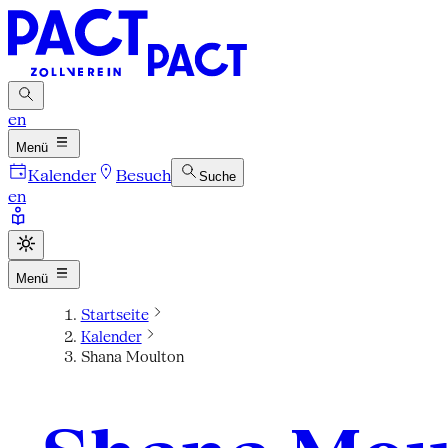
en
Menü
Kalender
Besuch
Suche
en
Menü
Startseite
Kalender
Shana Moulton