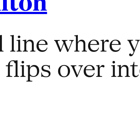
lton
 line where 
lips over int