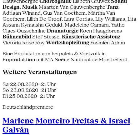
Cauwenberghe
Choreografie
Lisbeth Gruwez
Sound
Design, Musik
Maarten Van Cauwenberghe
Tanz
Adriaan Winand, Gus Van Goethem, Martha Van
Goethem, Lilith De Groof, Lara Corrias, Lily Williams, Lita
Assam, Kymaisha Geduld, Madeleine Camara, Yatho
Claes Oussehmine
Dramaturgie
Koen Haagdorens
Bühnenbild
Stef Stessel
Künstlerische Assistenz
Victoria Rose Roy
Workshopleitung
Yasmien Adam
Eine Produktion von hetpaleis & Voetvolk in
Koproduktion mit MA Scène National de Montbéliard.
Weitere Veranstaltungen
Sa 22.08.26
20–21 Uhr
So 23.08.26
20–21 Uhr
Di 25.08.26
20–21 Uhr
Deutschlandpremiere
Marlene Monteiro Freitas & Israel
Galván