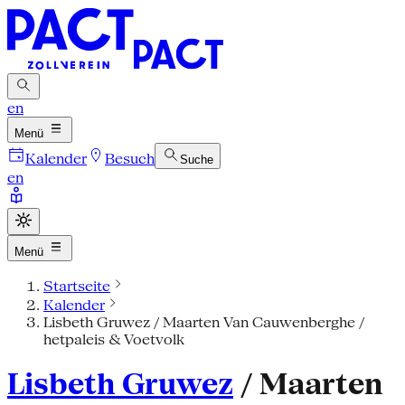
en
Menü
Kalender
Besuch
Suche
en
Menü
Startseite
Kalender
Lisbeth Gruwez / Maarten Van Cauwenberghe /
hetpaleis & Voetvolk
Lisbeth Gruwez
/ Maarten