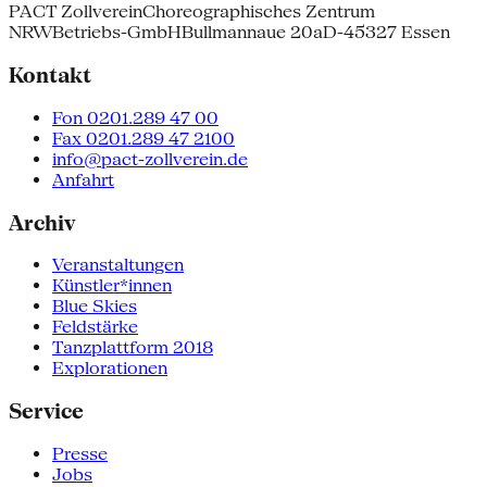
PACT Zollverein
Choreographisches Zentrum
NRW
Betriebs-GmbH
Bullmannaue 20a
D-45327 Essen
Kontakt
Fon 0201.289 47 00
Fax 0201.289 47 2100
info@pact-zollverein.de
Anfahrt
Archiv
Veranstaltungen
Künstler*innen
Blue Skies
Feldstärke
Tanzplattform 2018
Explorationen
Service
Presse
Jobs