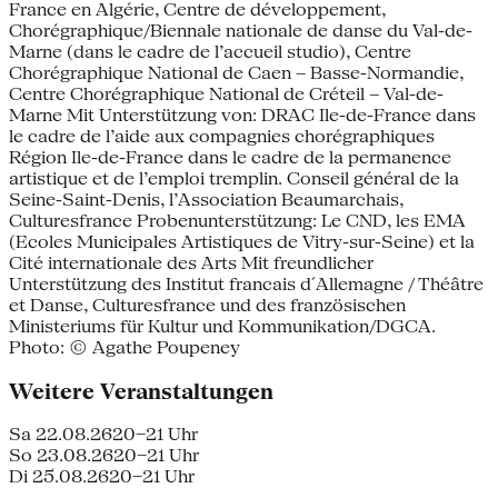
France en Algérie, Centre de développement,
Chorégraphique/Biennale nationale de danse du Val-de-
Marne (dans le cadre de l’accueil studio), Centre
Chorégraphique National de Caen – Basse-Normandie,
Centre Chorégraphique National de Créteil – Val-de-
Marne Mit Unterstützung von: DRAC Ile-de-France dans
le cadre de l’aide aux compagnies chorégraphiques
Région Ile-de-France dans le cadre de la permanence
artistique et de l’emploi tremplin. Conseil général de la
Seine-Saint-Denis, l’Association Beaumarchais,
Culturesfrance Probenunterstützung: Le CND, les EMA
(Ecoles Municipales Artistiques de Vitry-sur-Seine) et la
Cité internationale des Arts Mit freundlicher
Unterstützung des Institut francais d´Allemagne / Théâtre
et Danse, Culturesfrance und des französischen
Ministeriums für Kultur und Kommunikation/DGCA.
Photo: © Agathe Poupeney
Weitere Veranstaltungen
Sa 22.08.26
20–21 Uhr
So 23.08.26
20–21 Uhr
Di 25.08.26
20–21 Uhr