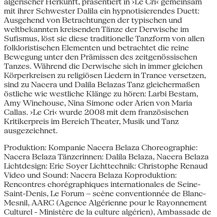
algerischer Herkunft, präsentiert in ›Le Cri‹ gemeinsam
mit ihrer Schwester Dalila ein hypnotisierendes Duett:
Ausgehend von Betrachtungen der typischen und
weltbekannten kreisenden Tänze der Derwische im
Sufismus, löst sie diese traditionelle Tanzform von allen
folkloristischen Elementen und betrachtet die reine
Bewegung unter den Prämissen des zeitgenössischen
Tanzes. Während die Derwische sich in immer gleichen
Körperkreisen zu religiösen Liedern in Trance versetzen,
sind zu Nacera und Dalila Belazas Tanz gleichermaßen
östliche wie westliche Klänge zu hören: Larbi Bestam,
Amy Winehouse, Nina Simone oder Arien von Maria
Callas. ›Le Cri‹ wurde 2008 mit dem französischen
Kritikerpreis im Bereich Theater, Musik und Tanz
ausgezeichnet.
Produktion: Kompanie Nacera Belaza Choreographie:
Nacera Belaza Tänzerinnen: Dalila Belaza, Nacera Belaza
Lichtdesign: Eric Soyer Lichttechnik: Christophe Renaud
Video und Sound: Nacera Belaza Koproduktion:
Rencontres chorégraphiques internationales de Seine-
Saint-Denis, Le Forum – scène conventionnée de Blanc-
Mesnil, AARC (Agence Algérienne pour le Rayonnement
Culturel - Ministère de la culture algérien), Ambassade de