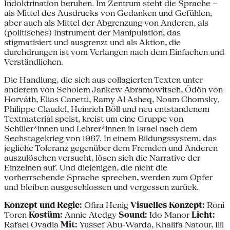
Indoktrination beruhen. Im Zentrum steht die Sprache –
als Mittel des Ausdrucks von Gedanken und Gefühlen,
aber auch als Mittel der Abgrenzung von Anderen, als
(politisches) Instrument der Manipulation, das
stigmatisiert und ausgrenzt und als Aktion, die
durchdrungen ist vom Verlangen nach dem Einfachen und
Verständlichen.
Die Handlung, die sich aus collagierten Texten unter
anderem von Scholem Jankew Abramowitsch, Ödön von
Horváth, Elias Canetti, Ramy Al Asheq, Noam Chomsky,
Philippe Claudel, Heinrich Böll und neu entstandenem
Textmaterial speist, kreist um eine Gruppe von
Schüler*innen und Lehrer*innen in Israel nach dem
Sechstagekrieg von 1967. In einem Bildungssystem, das
jegliche Toleranz gegenüber dem Fremden und Anderen
auszulöschen versucht, lösen sich die Narrative der
Einzelnen auf. Und diejenigen, die nicht die
vorherrschende Sprache sprechen, werden zum Opfer
und bleiben ausgeschlossen und vergessen zurück.
Konzept und Regie:
Ofira Henig
Visuelles Konzept:
Roni
Toren
Kostüm:
Annie Atedgy
Sound:
Ido Manor
Licht:
Rafael Ovadia
Mit:
Yussef Abu-Warda, Khalifa Natour, Ilil