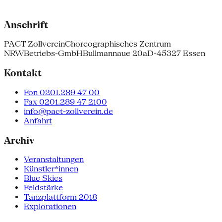
Anschrift
PACT Zollverein
Choreographisches Zentrum
NRW
Betriebs-GmbH
Bullmannaue 20a
D-45327 Essen
Kontakt
Fon 0201.289 47 00
Fax 0201.289 47 2100
info@pact-zollverein.de
Anfahrt
Archiv
Veranstaltungen
Künstler*innen
Blue Skies
Feldstärke
Tanzplattform 2018
Explorationen