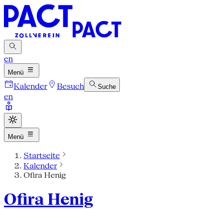
en
Menü
Kalender
Besuch
Suche
en
Menü
Startseite
Kalender
Ofira Henig
Ofira Henig