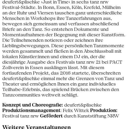
deufert&plischke ›Just in Time‹ in sechs tanz nrw
Festival-Städte. In Bonn, Essen, Köln, Krefeld, Mülheim
an der Ruhr und Viersen tauschen ganz unterschiedliche
Menschen in Workshops ihre Tanzerfahrungen aus,
bewegen sich gemeinsam und verfassen abschließend
Briefe an den Tanz. So entstehen Dokumente und
Momentaufnahmen der Begegnung mit dieser Kunstform.
Die Teilnehmenden notieren oder zeichnen ihre
Lieblingsbewegungen. Diese persönlichen Tanzmomente
werden gesammelt und fließen in den Abschlussball mit
lokalen Künstler:innen und einem DJ ein, der die
diesjährige Ausgabe des Festivals tanz nrw 21 bei PACT
Zollverein in Essen ausklingen lässt. Mit diesem
fortlaufenden Projekt, das 2016 startete, überschreiten
deufert&plischke einmal mehr die Grenzen von Tanz und
Theater und ermöglichen Ihnen ein ganz individuelles
Teilhabe-Erlebnis, das spielend Brücken zwischen den
Tanzcommunities weltweit schlägt.
Konzept und Choreografie:
deufert&plischke
Produktionsmanagement
: Felix Wittek
Produktion:
Festival tanz nrw
Gefördert
durch Kunststiftung NRW
Weitere Veranstaltungen