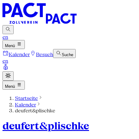
en
Menü
Kalender
Besuch
Suche
en
Menü
Startseite
Kalender
deufert&plischke
deufert&plischke