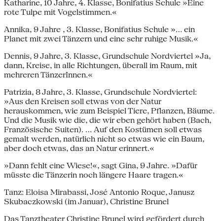
Katharine, 10 Jahre, 4. Klasse, Bonifatius Schule »Eine
rote Tulpe mit Vogelstimmen.«
Annika, 9 Jahre , 3. Klasse, Bonifatius Schule »... ein
Planet mit zwei Tänzern und eine sehr ruhige Musik.«
Dennis, 9 Jahre, 3. Klasse, Grundschule Nordviertel »Ja,
dann, Kreise, in alle Richtungen, überall im Raum, mit
mehreren TänzerInnen.«
Patrizia, 8 Jahre, 3. Klasse, Grundschule Nordviertel:
»Aus den Kreisen soll etwas von der Natur
herauskommen, wie zum Beispiel Tiere, Pflanzen, Bäume.
Und die Musik wie die, die wir eben gehört haben (Bach,
Französische Suiten). ... Auf den Kostümen soll etwas
gemalt werden, natürlich nicht so etwas wie ein Baum,
aber doch etwas, das an Natur erinnert.«
»Dann fehlt eine Wiese!«, sagt Gina, 9 Jahre. »Dafür
müsste die Tänzerin noch längere Haare tragen.«
Tanz: Eloisa Mirabassi, José Antonio Roque, Janusz
Skubaczkowski (im Januar), Christine Brunel
Das Tanztheater Christine Brunel wird gefördert durch