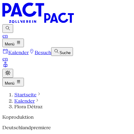
en
Menü
Kalender
Besuch
Suche
en
Menü
Startseite
Kalender
Flora Détraz
Koproduktion
Deutschlandpremiere