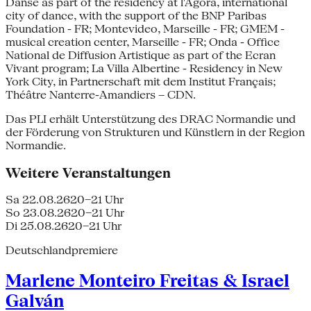
Danse as part of the residency at l'Agora, international
city of dance, with the support of the BNP Paribas
Foundation - FR; Montevideo, Marseille - FR; GMEM -
musical creation center, Marseille - FR; Onda - Office
National de Diffusion Artistique as part of the Ecran
Vivant program; La Villa Albertine - Residency in New
York City, in Partnerschaft mit dem Institut Français;
Théâtre Nanterre-Amandiers – CDN.
Das PLI erhält Unterstützung des DRAC Normandie und
der Förderung von Strukturen und Künstlern in der Region
Normandie.
Weitere Veranstaltungen
Sa 22.08.26
20–21 Uhr
So 23.08.26
20–21 Uhr
Di 25.08.26
20–21 Uhr
Deutschlandpremiere
Marlene Monteiro Freitas & Israel
Galván