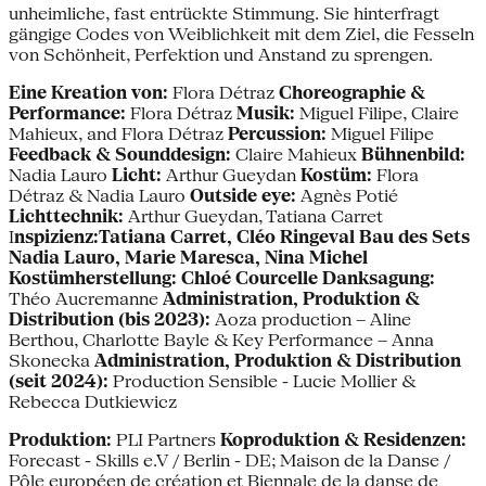
unheimliche, fast entrückte Stimmung. Sie hinterfragt
gängige Codes von Weiblichkeit mit dem Ziel, die Fesseln
von Schönheit, Perfektion und Anstand zu sprengen.
Eine Kreation von:
Flora Détraz
Choreographie &
Performance:
Flora Détraz
Musik:
Miguel Filipe, Claire
Mahieux, and Flora Détraz
Percussion:
Miguel Filipe
Feedback & Sounddesign:
Claire Mahieux
Bühnenbild:
Nadia Lauro
Licht:
Arthur Gueydan
Kostüm:
Flora
Détraz & Nadia Lauro
Outside eye:
Agnès Potié
Lichttechnik:
Arthur Gueydan, Tatiana Carret
I
nspizienz:Tatiana Carret, Cléo Ringeval Bau des Sets
Nadia Lauro, Marie Maresca, Nina Michel
Kostümherstellung: Chloé Courcelle Danksagung:
Théo Aucremanne
Administration, Produktion &
Distribution (bis 2023):
Aoza production – Aline
Berthou, Charlotte Bayle & Key Performance – Anna
Skonecka
Administration, Produktion & Distribution
(seit 2024):
Production Sensible - Lucie Mollier &
Rebecca Dutkiewicz
Produktion:
PLI Partners
Koproduktion & Residenzen:
Forecast - Skills e.V / Berlin - DE; Maison de la Danse /
Pôle européen de création et Biennale de la danse de