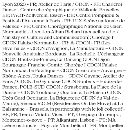
Lyon 2023 - FR; Atelier de Paris / CDCN - FR; Charleroi
Danse - Centre chorégraphique de Wallonie-Bruxelles -
BE; PACT-Zollverein, Essen - DE; Centre Pompidou &
Festival d’Automne à Paris - FR; LUX Scène nationale de
Valence - FR; Centre Chorégraphique National de Caen
Normandie - direction Alban Richard (accueil-studio /
Ministry of Culture and Communication); Chorège I
CDCN Falaise Normandie - FR; A-CDCN - FR (Les
Hivernales – CDCN d’Avignon, La Manufacture – CDCN
Nouvelle-Aquitaine Bordeaux · La Rochelle, L’échangeur –
CDCN Hauts-de-France, Le Dancing CDCN Dijon
Bourgogne-Franche-Comté, Chorège I CDCN Falaise
Normandie, Le Pacifique – CDCN Grenoble – Auvergne –
Rhône-Alpes, Touka Danses – CDCN Guyane, Atelier de
Paris / CDCN, Le Gymnase CDCN Roubaix – Hauts-de-
France, POLE-SUD CDCN / Strasbourg, La Place de la
Danse – CDCN Toulouse / Occitanie, La Maison CDCN
Uzès Gard Occitanie, La Briqueterie CDCN du Val-de-
Marne); Réseau R.O.M (Residencies On the Move) at La
Balsamine – Brussels, in partnership with le joli collectif -
BE, FR; Teatro Viriato, Viseu - PT; O espaço do tempo,
Montemor-o-novo – PT; Alkantara, Lisbon – PT; MA
scène nationale – Pays de Montbéliard - FR; Montpellier