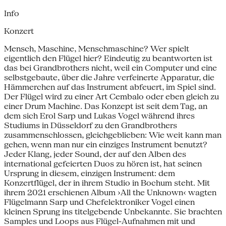
Info
Konzert
Mensch, Maschine, Menschmaschine? Wer spielt
eigentlich den Flügel hier? Eindeutig zu beantworten ist
das bei Grandbrothers nicht, weil ein Computer und eine
selbstgebaute, über die Jahre verfeinerte Apparatur, die
Hämmerchen auf das Instrument abfeuert, im Spiel sind.
Der Flügel wird zu einer Art Cembalo oder eben gleich zu
einer Drum Machine. Das Konzept ist seit dem Tag, an
dem sich Erol Sarp und Lukas Vogel während ihres
Studiums in Düsseldorf zu den Grandbrothers
zusammenschlossen, gleichgeblieben: Wie weit kann man
gehen, wenn man nur ein einziges Instrument benutzt?
Jeder Klang, jeder Sound, der auf den Alben des
international gefeierten Duos zu hören ist, hat seinen
Ursprung in diesem, einzigen Instrument: dem
Konzertflügel, der in ihrem Studio in Bochum steht. Mit
ihrem 2021 erschienen Album ›All the Unknown‹ wagten
Flügelmann Sarp und Chefelektroniker Vogel einen
kleinen Sprung ins titelgebende Unbekannte. Sie brachten
Samples und Loops aus Flügel-Aufnahmen mit und