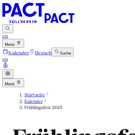
en
Menü
Kalender
Besuch
Suche
en
Menü
Startseite
Kalender
Frühlingsfest 2015