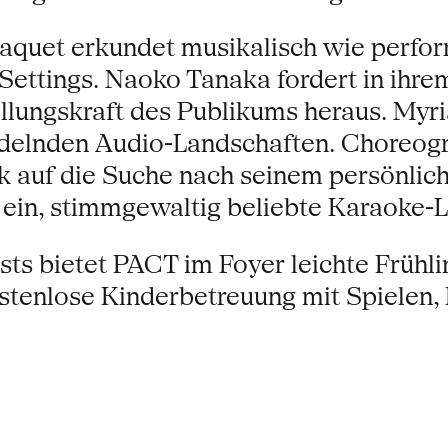
aquet erkundet musikalisch wie perfo
ettings. Naoko Tanaka fordert in ihrem
ellungskraft des Publikums heraus. Myr
delnden Audio-Landschaften. Choreogra
 auf die Suche nach seinem persönlic
in, stimmgewaltig beliebte Karaoke-Lie
ts bietet PACT im Foyer leichte Frühl
stenlose Kinderbetreuung mit Spielen,