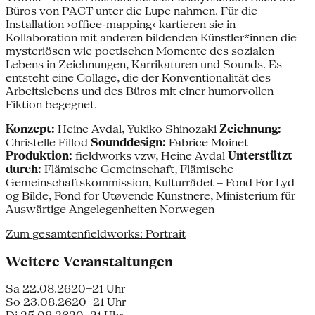
Büros von PACT unter die Lupe nahmen. Für die
Installation ›office-mapping‹ kartieren sie in
Kollaboration mit anderen bildenden Künstler*innen die
mysteriösen wie poetischen Momente des sozialen
Lebens in Zeichnungen, Karrikaturen und Sounds. Es
entsteht eine Collage, die der Konventionalität des
Arbeitslebens und des Büros mit einer humorvollen
Fiktion begegnet.
Konzept:
Heine Avdal, Yukiko Shinozaki
Zeichnung:
Christelle Fillod
Sounddesign:
Fabrice Moinet
Produktion:
fieldworks vzw, Heine Avdal
Unterstützt
durch:
Flämische Gemeinschaft, Flämische
Gemeinschaftskommission, Kulturrådet – Fond For Lyd
og Bilde, Fond for Utøvende Kunstnere, Ministerium für
Auswärtige Angelegenheiten Norwegen
Zum gesamtenfieldworks: Portrait
Weitere Veranstaltungen
Sa 22.08.26
20–21 Uhr
So 23.08.26
20–21 Uhr