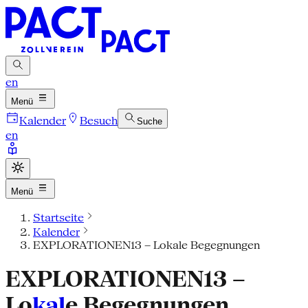
en
Menü
Kalender
Besuch
Suche
en
Menü
Startseite
Kalender
EXPLORATIONEN13 – Lokale Begegnungen
EXPLORATIONEN13 –
Lo
kal
e Begegnungen