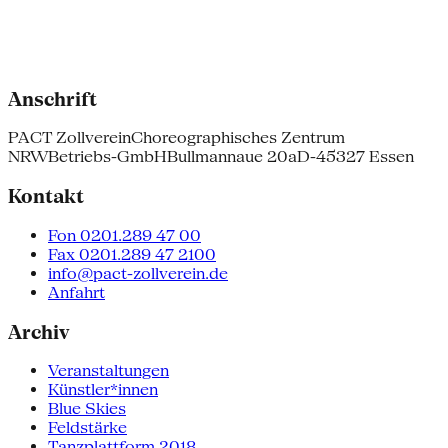
Anschrift
PACT Zollverein
Choreographisches Zentrum
NRW
Betriebs-GmbH
Bullmannaue 20a
D-45327 Essen
Kontakt
Fon 0201.289 47 00
Fax 0201.289 47 2100
info@pact-zollverein.de
Anfahrt
Archiv
Veranstaltungen
Künstler*innen
Blue Skies
Feldstärke
Tanzplattform 2018