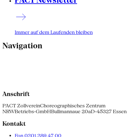
PACT Newsletter
Immer auf dem Laufenden bleiben
Navigation
Anschrift
PACT Zollverein
Choreographisches Zentrum
NRW
Betriebs-GmbH
Bullmannaue 20a
D-45327 Essen
Kontakt
Fon 0201.289 47 00