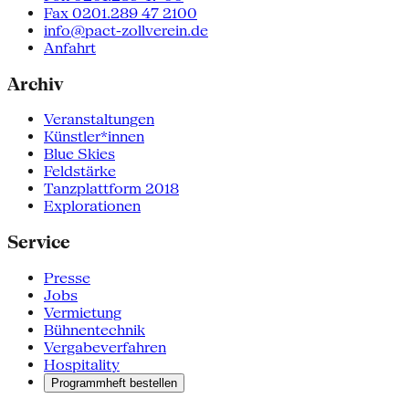
Fax 0201.289 47 2100
info@pact-zollverein.de
Anfahrt
Archiv
Veranstaltungen
Künstler*innen
Blue Skies
Feldstärke
Tanzplattform 2018
Explorationen
Service
Presse
Jobs
Vermietung
Bühnentechnik
Vergabeverfahren
Hospitality
Programmheft bestellen