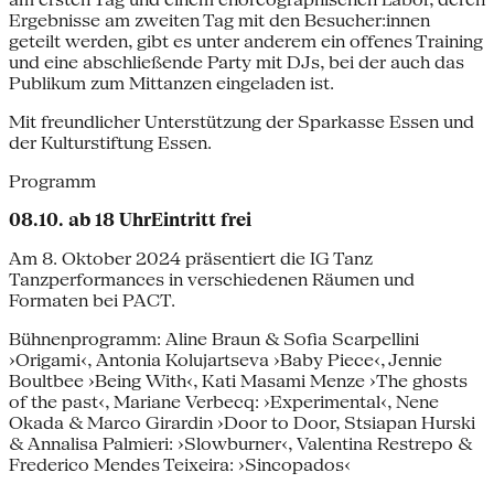
Ergebnisse am zweiten Tag mit den Besucher:innen
geteilt werden, gibt es unter anderem ein offenes Training
und eine abschließende Party mit DJs, bei der auch das
Publikum zum Mittanzen eingeladen ist.
Mit freundlicher Unterstützung der Sparkasse Essen und
der Kulturstiftung Essen.
Programm
08.10. ab 18 UhrEintritt frei
Am 8. Oktober 2024 präsentiert die IG Tanz
Tanzperformances in verschiedenen Räumen und
Formaten bei PACT.
Bühnenprogramm: Aline Braun & Sofia Scarpellini
›Origami‹, Antonia Kolujartseva ›Baby Piece‹, Jennie
Boultbee ›Being With‹, Kati Masami Menze ›The ghosts
of the past‹, Mariane Verbecq: ›Experimental‹, Nene
Okada & Marco Girardin ›Door to Door, Stsiapan Hurski
& Annalisa Palmieri: ›Slowburner‹, Valentina Restrepo &
Frederico Mendes Teixeira: ›Sincopados‹