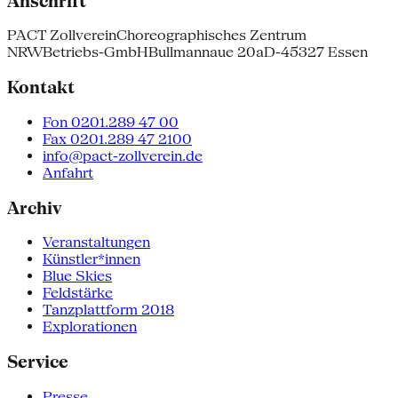
Anschrift
PACT Zollverein
Choreographisches Zentrum
NRW
Betriebs-GmbH
Bullmannaue 20a
D-45327 Essen
Kontakt
Fon 0201.289 47 00
Fax 0201.289 47 2100
info@pact-zollverein.de
Anfahrt
Archiv
Veranstaltungen
Künstler*innen
Blue Skies
Feldstärke
Tanzplattform 2018
Explorationen
Service
Presse