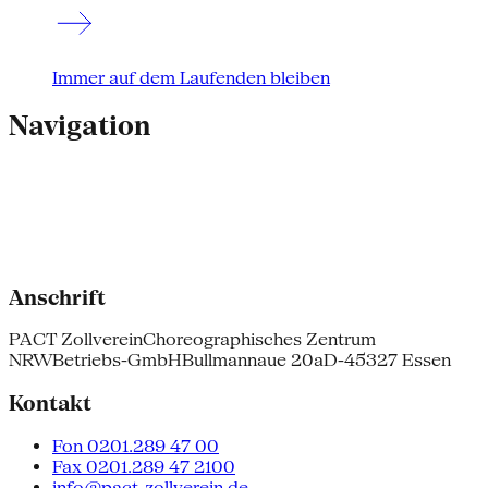
Immer auf dem Laufenden bleiben
Navigation
Anschrift
PACT Zollverein
Choreographisches Zentrum
NRW
Betriebs-GmbH
Bullmannaue 20a
D-45327 Essen
Kontakt
Fon 0201.289 47 00
Fax 0201.289 47 2100
info@pact-zollverein.de