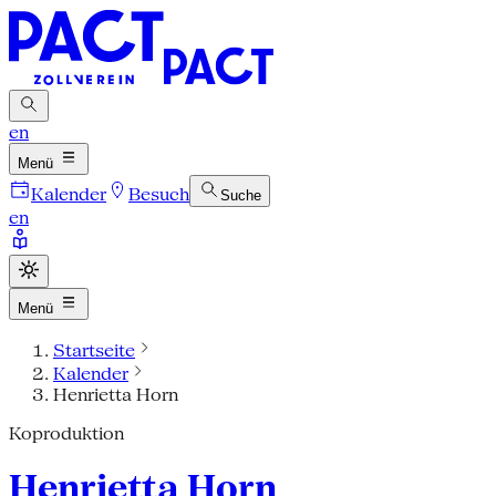
en
Menü
Kalender
Besuch
Suche
en
Menü
Startseite
Kalender
Henrietta Horn
Koproduktion
Henrietta Horn