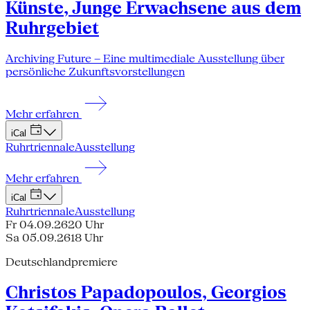
Künste, Junge Erwachsene aus dem
Ruhrgebiet
Archiving Future – Eine multimediale Ausstellung über
persönliche Zukunftsvorstellungen
Mehr erfahren
iCal
Ruhrtriennale
Ausstellung
Mehr erfahren
iCal
Ruhrtriennale
Ausstellung
Fr 04.09.26
20 Uhr
Sa 05.09.26
18 Uhr
Deutschlandpremiere
Christos Papadopoulos, Georgios