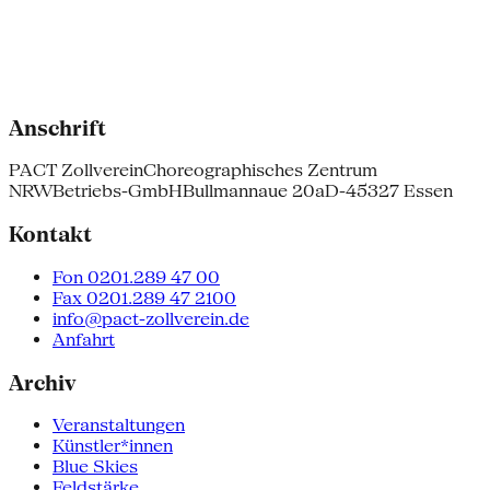
Anschrift
PACT Zollverein
Choreographisches Zentrum
NRW
Betriebs-GmbH
Bullmannaue 20a
D-45327 Essen
Kontakt
Fon 0201.289 47 00
Fax 0201.289 47 2100
info@pact-zollverein.de
Anfahrt
Archiv
Veranstaltungen
Künstler*innen
Blue Skies
Feldstärke