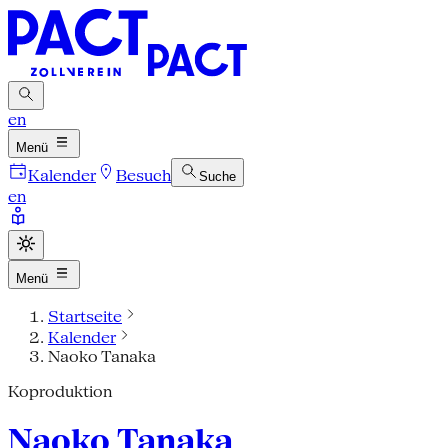
en
Menü
Kalender
Besuch
Suche
en
Menü
Startseite
Kalender
Naoko Tanaka
Koproduktion
Naoko Tanaka