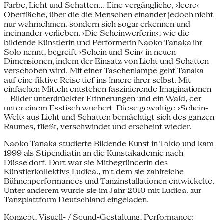
Farbe, Licht und Schatten... Eine vergängliche, ›leere‹
Oberfläche, über die die Menschen einander jedoch nicht
nur wahrnehmen, sondern sich sogar erkennen und
ineinander verlieben. ›Die Scheinwerferin‹, wie die
bildende Künstlerin und Performerin Naoko Tanaka ihr
Solo nennt, begreift ›Schein und Sein‹ in neuen
Dimensionen, indem der Einsatz von Licht und Schatten
verschoben wird. Mit einer Taschenlampe geht Tanaka
auf eine fiktive Reise tief ins Innere ihrer selbst. Mit
einfachen Mitteln entstehen faszinierende Imaginationen
– Bilder unterdrückter Erinnerungen und ein Wald, der
unter einem Esstisch wuchert. Diese gewaltige ›Schein-
Welt‹ aus Licht und Schatten bemächtigt sich des ganzen
Raumes, fließt, verschwindet und erscheint wieder.
Naoko Tanaka studierte Bildende Kunst in Tokio und kam
1999 als Stipendiatin an die Kunstakademie nach
Düsseldorf. Dort war sie Mitbegründerin des
Künstlerkollektivs Ludica., mit dem sie zahlreiche
Bühnenperformances und Tanzinstallationen entwickelte.
Unter anderem wurde sie im Jahr 2010 mit Ludica. zur
Tanzplattform Deutschland eingeladen.
Konzept, Visuell- / Sound-Gestaltung, Performance: