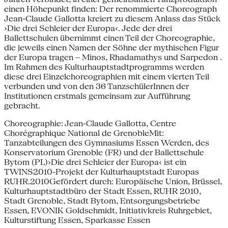
einen Höhepunkt finden: Der renommierte Choreograph
Jean-Claude Gallotta kreiert zu diesem Anlass das Stück
›Die drei Schleier der Europa‹. Jede der drei
Ballettschulen übernimmt einen Teil der Choreographie,
die jeweils einen Namen der Söhne der mythischen Figur
der Europa tragen – Minos, Rhadamathys und Sarpedon .
Im Rahmen des Kulturhauptstadtprogramms werden
diese drei Einzelchoreographien mit einem vierten Teil
verbunden und von den 36 TanzschülerInnen der
Institutionen erstmals gemeinsam zur Aufführung
gebracht.
Choreographie: Jean-Claude Gallotta, Centre
Chorégraphique National de GrenobleMit:
Tanzabteilungen des Gymnasiums Essen Werden, des
Konservatorium Grenoble (FR) und der Ballettschule
Bytom (PL)›Die drei Schleier der Europa‹ ist ein
TWINS2010-Projekt der Kulturhauptstadt Europas
RUHR.2010Gefördert durch: Europäische Union, Brüssel,
Kulturhauptstadtbüro der Stadt Essen, RUHR 2010,
Stadt Grenoble, Stadt Bytom, Entsorgungsbetriebe
Essen, EVONIK Goldschmidt, Initiativkreis Ruhrgebiet,
Kulturstiftung Essen, Sparkasse Essen