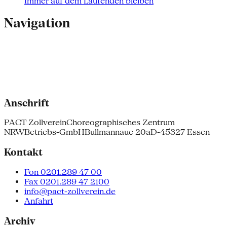
Immer auf dem Laufenden bleiben
Navigation
Anschrift
PACT Zollverein
Choreographisches Zentrum
NRW
Betriebs-GmbH
Bullmannaue 20a
D-45327 Essen
Kontakt
Fon 0201.289 47 00
Fax 0201.289 47 2100
info@pact-zollverein.de
Anfahrt
Archiv