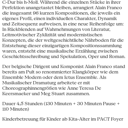
C-Dur bis h-Moll. Während die einzelnen Stücke in ihrer
Perfektion unangetastet bleiben, arrangiert Alain Franco
die insgesamt 96 kurzen Kompositionen, die jeweils ein
eigenes Profil, einen individuellen Charakter, Dynamik
und Zeitsequenz aufweisen, in eine neue Reihenfolge um:
In Rückblenden auf Wahrnehmungen von Literatur,
Leitmotivischer Zyklizität und modernistischen
Konzepten, die der weltgeschichtliche Nährboden für die
Entstehung dieser einzigartigen Kompositionssam­mlung
waren, entsteht eine musikalische Erzählung zwischen
Geschichtsschreibung und Spekulation, Oper und Roman.
Der belgische Dirigent und Komponist Alain Franco stand
bereits am Pult so renommierter Klangkörper wie dem
Ensemble Modern oder dem Ictus Ensem­ble. Als
Musikalischer Dramaturg arbeitete er mit
Choreographinnengrößen wie Anne Teresa De
Keersmaeker und Meg Stuart zusammen.
Dauer 4,5 Stunden (130 Minuten + 30 Minuten Pause +
110 Minuten)
Kinderbetreuung für Kinder ab Kita-Alter im PACT Foyer