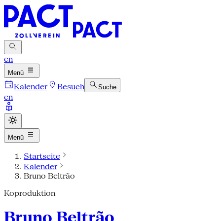
en
Menü
Kalender
Besuch
Suche
en
Menü
Startseite
Kalender
Bruno Beltrão
Koproduktion
Bruno Beltrão