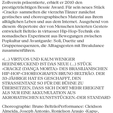
Zollverein präsentierte, erhielt er 2010 den
prestigeträchtigen Bessie Award. Für sein neues Stück
›Crackz‹ sammelten die vierzehn Tänzer zunächst
gestisches und choreographisches Material aus ihrem
alltäglichen Leben und aus dem Internet. Ausgehend von
diesem ›Repertoire der von Menschen kreierten Gesten‹
entwickelt Beltrão in virtuoser Hip-Hop-Technik ein
nomadisches Experiment aus Bewegungen zwischen
Popkultur und Avantgarde: Soli, Duette und
Gruppensequenzen, die Alltagsgesten mit Breakdance
zusammenführen.
›(…) VIRTUOS UND KAUM WENIGER
BEEINDRUCKEND IST DAS NEUE (…) STÜCK
›CRACKZ (DANÇA MORTA)‹ DES BRASILIANISCHEN
HIP-HOP-CHOREOGRAFEN BRUNO BELTRÃO. DER
33-JÄHRIGE HAT ES GESCHAFFT, DEN
STRASSENTANZ SO FÜR DIE BÜHNE ZU
ÜBERSETZEN, DASS SICH DORT MEHR EREIGNET
ALS NUR EINE AKKUMULATION AUS
AKROBATISCHEN KUNSTSTÜCKEN.‹DER STANDARD
Choreographie: Bruno BeltrãoPerformance: Cleidson
Almeida, Joseph Antonio, Ronielson Araujo ›Kapu‹,