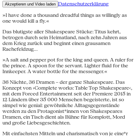
Datenschutzerklärung
Akzeptieren und Video laden
»I have done a thousand dreadful things as willingly as
one would kill a fly.«
Das blutigste aller Shakespeare Stücke: Titus kehrt,
betrogen durch sein Heimatland, nach zehn Jahren aus
dem Krieg zurück und beginnt einen grausamen
Rachefeldzug…
»A salt and pepper pot for the king and queen. A ruler for
the prince. A spoon for the servant. Lighter fluid for the
Innkeeper. A water bottle for the messenger.«
36 Nächte, 36 Dramen – der ganze Shakespeare. Das
Konzept von ›Complete works: Table Top Shakespeare‹,
mit dem Forced Entertainment seit der Premiere 2015 in
12 Ländern über 35 000 Menschen begeisterte, ist so
simpel wie genial: gewöhnliche Alltagsgegenstände
werden zu den Protagonist*innen von Shakespeares
Dramen, ein Tisch dient als Bühne für Komplott, Mord
und große Liebesgeschichten.
Mit einfachsten Mitteln und charismatisch von je eine*r