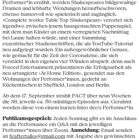
Performer*in erzählt, werden Shakespeares bildgewaltige
Dramen und lebhafte Wendungen heraufbeschworen,
ebenso humorvoll wie spielerisch und zugänglich.
›Complete works: Table Top Shakespeare‹ verortet sich
irgendwo zwischen jenem hausgemachten Puppenspiel,
mit dem man Kinder an einem verregneten Nachmittag
bei Laune halten würde, und einer Sammlung
exzentrischer Studienschriften, die als YouTube-Tutorial
neu aufgelegt wurden. Ein außergewöhnlicher Genuss,
wie gemacht für die Zeit der Coronakrise, die sich
verstärkt in den eigenen vier Wänden abspielt: denn auch
Forced Entertainment präsentieren die Erfolgsarbeit als
neu arrangierte ›At Home Edition‹, gesendet aus den
Wohnungen der Performer*innen, gedreht an
Küchentischen in Sheffield, London und Berlin.
Ab dem 17. September strahlt PACT über neun Wochen
die 36, jeweils ca. 50-minütigen Episoden aus. Gerahmt
werden diese von einem kurzen Intro der/s Performer*in.
Publikumsgespräch:
Jeden Sonntag gibt es im Anschluss
an die Performance ein Q&A mit den jeweiligen
Performer*innen über Zoom.
Anmeldung:
Email senden
an
feaftertalks@gmail.com
mit Angabe des gewünschten