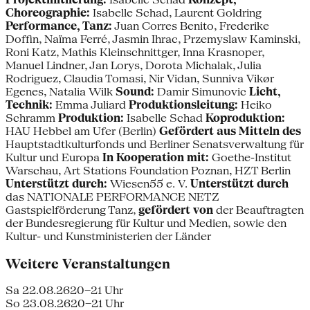
Choreographie:
Isabelle Schad, Laurent Goldring
Performance, Tanz:
Juan Corres Benito, Frederike
Doffin, Naïma Ferré, Jasmin Ihrac, Przemyslaw Kaminski,
Roni Katz, Mathis Kleinschnittger, Inna Krasnoper,
Manuel Lindner, Jan Lorys, Dorota Michalak, Julia
Rodriguez, Claudia Tomasi, Nir Vidan, Sunniva Vikør
Egenes, Natalia Wilk
Sound:
Damir Simunovic
Licht,
Technik:
Emma Juliard
Produktionsleitung:
Heiko
Schramm
Produktion:
Isabelle Schad
Koproduktion:
HAU Hebbel am Ufer (Berlin)
Gefördert aus Mitteln des
Hauptstadtkulturfonds und Berliner Senatsverwaltung für
Kultur und Europa
In Kooperation mit:
Goethe-Institut
Warschau, Art Stations Foundation Poznan, HZT Berlin
Unterstützt durch:
Wiesen55 e. V.
Unterstützt durch
das NATIONALE PERFORMANCE NETZ
Gastspielförderung Tanz,
gefördert von
der Beauftragten
der Bundesregierung für Kultur und Medien, sowie den
Kultur- und Kunstministerien der Länder
Weitere Veranstaltungen
Sa 22.08.26
20–21 Uhr
So 23.08.26
20–21 Uhr