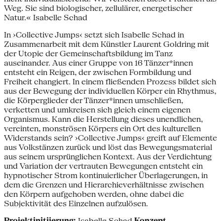
Weg. Sie sind biologischer, zellulärer, energetischer
Natur.« Isabelle Schad
In ›Collective Jumps‹ setzt sich Isabelle Schad in
Zusammenarbeit mit dem Künstler Laurent Goldring mit
der Utopie der Gemeinschaftsbildung im Tanz
auseinander. Aus einer Gruppe von 16 Tänzer*innen
entsteht ein Reigen, der zwischen Formbildung und
Freiheit changiert. In einem fließenden Prozess bildet sich
aus der Bewegung der individuellen Körper ein Rhythmus,
die Körperglieder der Tänzer*innen umschließen,
verketten und umkreisen sich gleich einem eigenen
Organismus. Kann die Herstellung dieses unendlichen,
vereinten, monströsen Körpers ein Ort des kulturellen
Widerstands sein? ›Collective Jumps‹ greift auf Elemente
aus Volkstänzen zurück und löst das Bewegungsmaterial
aus seinem ursprünglichen Kontext. Aus der Verdichtung
und Variation der vertrauten Bewegungen entsteht ein
hypnotischer Strom kontinuierlicher Überlagerungen, in
dem die Grenzen und Hierarchieverhältnisse zwischen
den Körpern aufgehoben werden, ohne dabei die
Subjektivität des Einzelnen aufzulösen.
Projektinitiierung:
Isabelle Schad
Konzept,