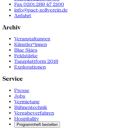
Fax 0201.289 47 2100
info@pact-zollverein.de
Anfahrt
Archiv
Veranstaltungen
Künstler*innen
Blue Skies
Feldstärke
Tanzplattform 2018
Explorationen
Service
Presse
Jobs
Vermietung
Bühnentechnik
Vergabeverfahren
Hospitality
Programmheft bestellen