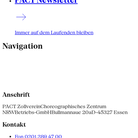
PACT Newsletter
Immer auf dem Laufenden bleiben
Navigation
Anschrift
PACT Zollverein
Choreographisches Zentrum
NRW
Betriebs-GmbH
Bullmannaue 20a
D-45327 Essen
Kontakt
Fon 0201.289 47 00