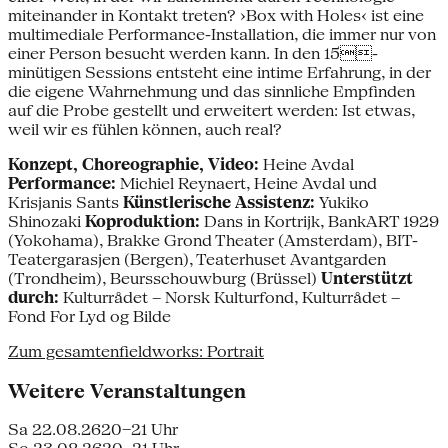
miteinander in Kontakt treten? ›Box with Holes‹ ist eine
multimediale Performance-Installation, die immer nur von
einer Person besucht werden kann. In den 15-
minütigen Sessions entsteht eine intime Erfahrung, in der
die eigene Wahrnehmung und das sinnliche Empfinden
auf die Probe gestellt und erweitert werden: Ist etwas,
weil wir es fühlen können, auch real?
Konzept, Choreographie, Video:
Heine Avdal
Performance:
Michiel Reynaert, Heine Avdal und
Krisjanis Sants
Künstlerische Assistenz:
Yukiko
Shinozaki
Koproduktion:
Dans in Kortrijk, BankART 1929
(Yokohama), Brakke Grond Theater (Amsterdam), BIT-
Teatergarasjen (Bergen), Teaterhuset Avantgarden
(Trondheim), Beursschouwburg (Brüssel)
Unterstützt
durch:
Kulturrådet – Norsk Kulturfond, Kulturrådet –
Fond For Lyd og Bilde
Zum gesamtenfieldworks: Portrait
Weitere Veranstaltungen
Sa 22.08.26
20–21 Uhr