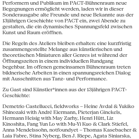
Performern und Publikum im PACT-Bühnenraum neue
Begegnungen ermöglicht werden, laden wir in dieser
Sonderausgabe alte Freunde und neue Bekannte aus der
13jährigen Geschichte von PACT ein, zwei Abende zu
gestalten, die ein dynamisches Spannungsfeld zwischen
Kunst und Raum eröffnen.
Die Regeln des Ateliers bleiben erhalten: eine kurzfristig
zusammengestellte Melange aus künstlerischen und
theoretischen Miniaturen aller Genres ist während der
Öffnungszeiten in einem individuellen Rundgang
begehbar. Im offenen gemeinsamen Bühnenraum treten
bildnerische Arbeiten in einen spannungsreichen Dialog
mit Ausschnitten aus Tanz- und Performance.
Zu Gast sind Künstler*innen aus der 13jährigen PACT-
Geschichte:
Demetrio Castellucci, fieldworks – Heine Avdal & Yukiko
Shinozaki with André Eiermann, Pieterjan Ginckels,
Hermann Heisig with May Zarhy, Henri Hütt, Liz
Kinoshita, Fang Yun Lo with Mu-Yi Kuo & Clark Stiefel,
Anna Mendelssohn, notfoundyet – Thomas Kasebacher &
Laia Fabre, Stina Nyberg, Ben J. Riepe, Agata Siniarska,