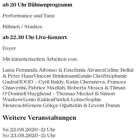
ab 20 Uhr Bühnenprogramm
Performance und Tanz
Bühnen / Studios
ab 22.30 Uhr Live-Konzert
Foyer
Mit künstlerischen Arbeiten von:
Luisa Fernanda Alfonso & Estefanía AlvarezCéline Bellut
& Peter HaasVincent BrinkmannEunjin ChoiStephanie
GudraHOOD – Cyril Baldy, Katja Cheraneva, Frances
Chiaverini, Fabrice Mazliah, Roberta Mosca & Tilman
O‘Donnell Huyghend – Thomas Meckel & Simon
WaskowLenio KakleaPatrick LohseSophie
MeureschSenem Gökçe Oğultekin & Levent Duran
Weitere Veranstaltungen
Sa 22.08.26
20–21 Uhr
So 23.08.26
20–21 Uhr