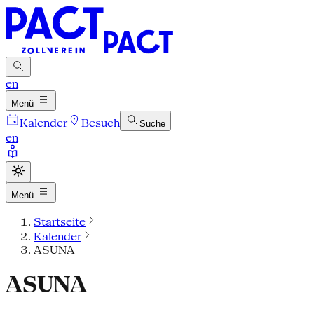
en
Menü
Kalender
Besuch
Suche
en
Menü
Startseite
Kalender
ASUNA
ASUNA