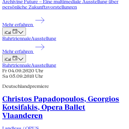
Archiving Future – Eine multimediale Ausstellung über
persönliche Zukunftsvorstellungen
Mehr erfahren
iCal
Ruhrtriennale
Ausstellung
Mehr erfahren
iCal
Ruhrtriennale
Ausstellung
Fr 04.09.26
20 Uhr
Sa 05.09.26
18 Uhr
Deutschlandpremiere
Christos Papadopoulos, Georgios
Kotsifakis, Opera Ballet
Vlaanderen
Landless / OPUS