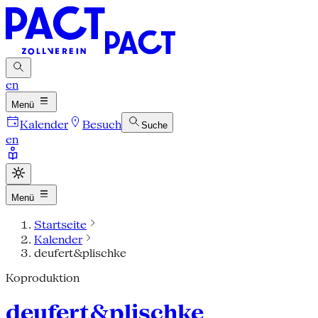
en
Menü
Kalender
Besuch
Suche
en
Menü
Startseite
Kalender
deufert&plischke
Koproduktion
deufert&plischke