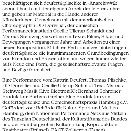
beschäftigten sich deufert&plischke in ›Anarchiv#2:
second hand‹ mit der eigenen Arbeit der letzten Jahre
und geben ihr Material in die Hände anderer
KünstlerInnen. Gemeinsam mit der amerikanischen
Choreographin DD Dorvillier, der dänischen
Performancekünstlerin Cecilie Ullerup Schmidt und
Marcus Steinweg verweben sie Texte, Filme, Bilder und
Bewegungen vergangener Jahre und Arbeiten zu einer
neuen Komposition. Mit ihren Performances hinterfragen
deufert&pliscke die kunstimmanenten Grundbedingungen
von Kreation und Präsentation und wagen immer wieder
aufs Neue eine Form, die gesellschaftsrelevante Fragen
und Bezüge formuliert.
Eine Performance von: Kattrin Deufert, Thomas Plischke,
DD Dorvillier und Cecilie Ullerup Schmidt Text: Marcus
Steinweg Musik (Live ElectroniK): Bernhard Schreiner
Produktion: Barbara Greiner Eine Produktion von
deufert&plischke und Gemeinschaftspraxis Hamburg e.V.
Gefördert von: Behörde für Kultur, Sport und Medien
Hamburg, dem Nationalen Performance Netz aus Mitteln
des Tanzplan Deutschland, der Kulturstiftung des Bundes
und der Hamburgischen Kulturstiftung Koproduktion:
Kaaitheater (Brüssel), PACT Zollverein (Essen),