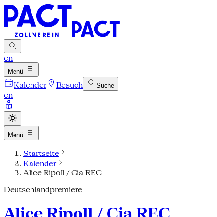
en
Menü
Kalender
Besuch
Suche
en
Menü
Startseite
Kalender
Alice Ripoll / Cia REC
Deutschlandpremiere
Alice Ripoll / Cia REC