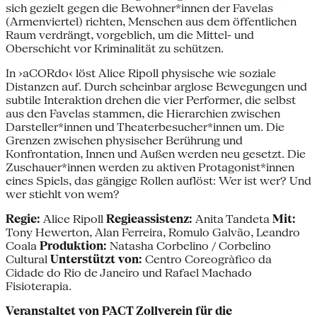
sich gezielt gegen die Bewohner*innen der Favelas
(Armenviertel) richten, Menschen aus dem öffentlichen
Raum verdrängt, vorgeblich, um die Mittel- und
Oberschicht vor Kriminalität zu schützen.
In ›aCORdo‹ löst Alice Ripoll physische wie soziale
Distanzen auf. Durch scheinbar arglose Bewegungen und
subtile Interaktion drehen die vier Performer, die selbst
aus den Favelas stammen, die Hierarchien zwischen
Darsteller*innen und Theaterbesucher*innen um. Die
Grenzen zwischen physischer Berührung und
Konfrontation, Innen und Außen werden neu gesetzt. Die
Zuschauer*innen werden zu aktiven Protagonist*innen
eines Spiels, das gängige Rollen auflöst: Wer ist wer? Und
wer stiehlt von wem?
Regie:
Alice Ripoll
Regieassistenz:
Anita Tandeta
Mit:
Tony Hewerton, Alan Ferreira, Romulo Galvão, Leandro
Coala
Produktion:
Natasha Corbelino / Corbelino
Cultural
Unterstützt von:
Centro Coreogràfico da
Cidade do Rio de Janeiro und Rafael Machado
Fisioterapia.
Veranstaltet von PACT Zollverein für die