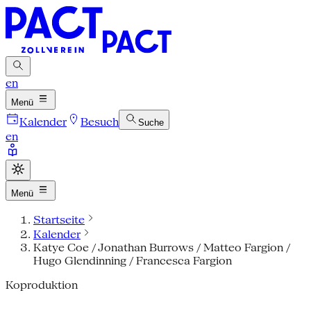
en
Menü
Kalender
Besuch
Suche
en
Menü
Startseite
Kalender
Katye Coe / Jonathan Burrows / Matteo Fargion /
Hugo Glendinning / Francesca Fargion
Koproduktion