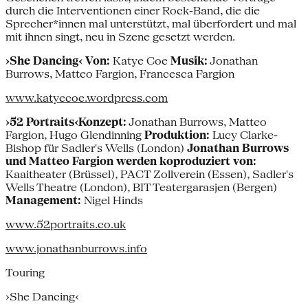
durch die Interventionen einer Rock-Band, die die
Sprecher*innen mal unterstützt, mal überfordert und mal
mit ihnen singt, neu in Szene gesetzt werden.
›She Dancing‹
Von:
Katye Coe
Musik:
Jonathan
Burrows, Matteo Fargion, Francesca Fargion
www.katyecoe.wordpress.com
›52 Portraits‹Konzept:
Jonathan Burrows, Matteo
Fargion, Hugo Glendinning
Produktion:
Lucy Clarke-
Bishop für Sadler's Wells (London)
Jonathan Burrows
und Matteo Fargion werden koproduziert von:
Kaaitheater (Brüssel), PACT Zollverein (Essen), Sadler's
Wells Theatre (London), BIT Teatergarasjen (Bergen)
Management:
Nigel Hinds
www.52portraits.co.uk
www.jonathanburrows.info
Touring
›She Dancing‹