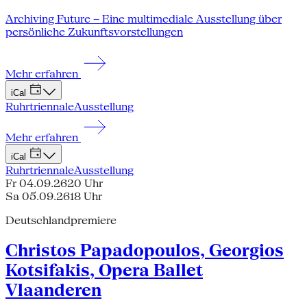
Archiving Future – Eine multimediale Ausstellung über
persönliche Zukunftsvorstellungen
Mehr erfahren
iCal
Ruhrtriennale
Ausstellung
Mehr erfahren
iCal
Ruhrtriennale
Ausstellung
Fr 04.09.26
20 Uhr
Sa 05.09.26
18 Uhr
Deutschlandpremiere
Christos Papadopoulos, Georgios
Kotsifakis, Opera Ballet
Vlaanderen