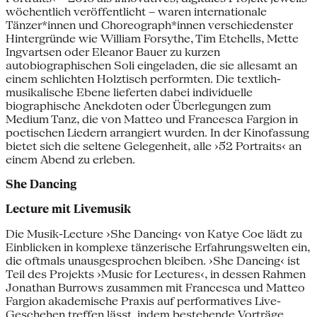
wöchentlich veröffentlicht – waren internationale
Tänzer*innen und Choreograph*innen verschiedenster
Hintergründe wie William Forsythe, Tim Etchells, Mette
Ingvartsen oder Eleanor Bauer zu kurzen
autobiographischen Soli eingeladen, die sie allesamt an
einem schlichten Holztisch performten. Die textlich-
musikalische Ebene lieferten dabei individuelle
biographische Anekdoten oder Überlegungen zum
Medium Tanz, die von Matteo und Francesca Fargion in
poetischen Liedern arrangiert wurden. In der Kinofassung
bietet sich die seltene Gelegenheit, alle ›52 Portraits‹ an
einem Abend zu erleben.
She Dancing
Lecture mit Livemusik
Die Musik-Lecture ›She Dancing‹ von Katye Coe lädt zu
Einblicken in komplexe tänzerische Erfahrungswelten ein,
die oftmals unausgesprochen bleiben. ›She Dancing‹ ist
Teil des Projekts ›Music for Lectures‹, in dessen Rahmen
Jonathan Burrows zusammen mit Francesca und Matteo
Fargion akademische Praxis auf performatives Live-
Geschehen treffen lässt, indem bestehende Vorträge