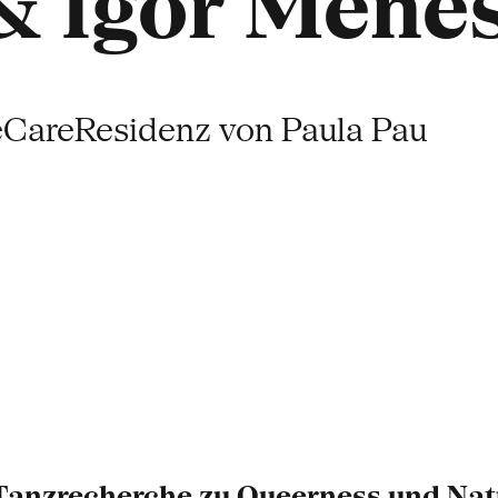
& Igor Mene
keCareResidenz von Paula Pau
 Tanzrecherche zu Queerness und Nat