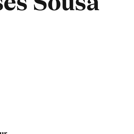
ses Sousa
ur