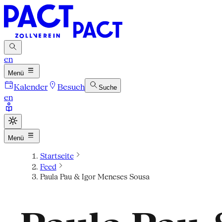
en
Menü
Kalender
Besuch
Suche
en
Menü
Startseite
Feed
Paula Pau & Igor Meneses Sousa