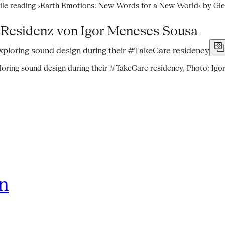
hile reading ›Earth Emotions: New Words for a New World‹ by Gle
reResidenz von Igor Meneses Sousa
oring sound design during their #TakeCare residency, Photo: Igo
rn