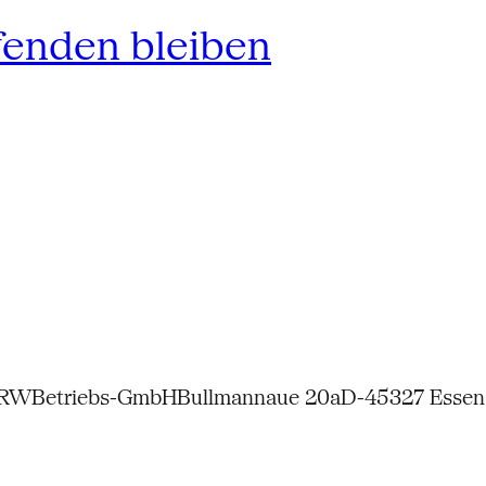
fenden bleiben
NRW
Betriebs-GmbH
Bullmannaue 20a
D-45327 Essen