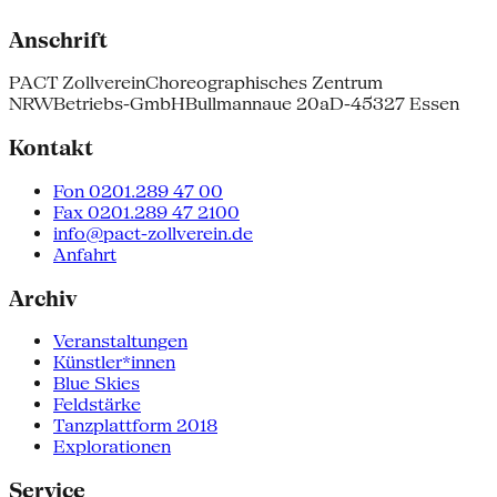
Anschrift
PACT Zollverein
Choreographisches Zentrum
NRW
Betriebs-GmbH
Bullmannaue 20a
D-45327 Essen
Kontakt
Fon 0201.289 47 00
Fax 0201.289 47 2100
info@pact-zollverein.de
Anfahrt
Archiv
Veranstaltungen
Künstler*innen
Blue Skies
Feldstärke
Tanzplattform 2018
Explorationen
Service