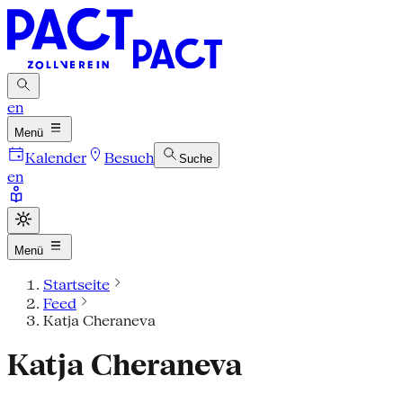
en
Menü
Kalender
Besuch
Suche
en
Menü
Startseite
Feed
Katja Cheraneva
Katja Cheraneva