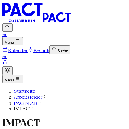
en
Menü
Kalender
Besuch
Suche
en
Menü
Startseite
Arbeitsfelder
PACT·LAB
IMPACT
IMPACT