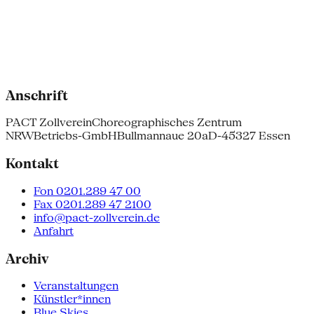
Anschrift
PACT Zollverein
Choreographisches Zentrum
NRW
Betriebs-GmbH
Bullmannaue 20a
D-45327 Essen
Kontakt
Fon 0201.289 47 00
Fax 0201.289 47 2100
info@pact-zollverein.de
Anfahrt
Archiv
Veranstaltungen
Künstler*innen
Blue Skies