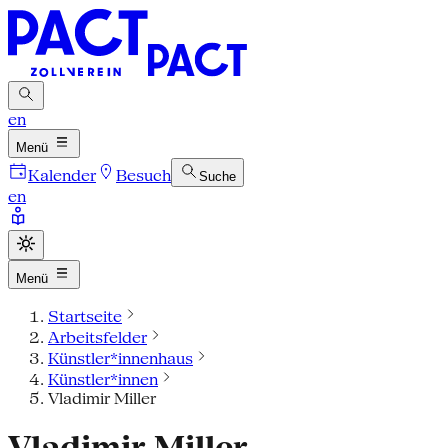
en
Menü
Kalender
Besuch
Suche
en
Menü
Startseite
Arbeitsfelder
Künstler*innenhaus
Künstler*innen
Vladimir Miller